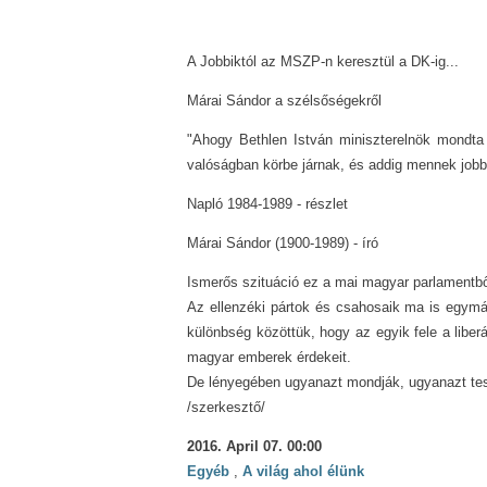
A Jobbiktól az MSZP-n keresztül a DK-ig...
Márai Sándor a szélsőségekről
"Ahogy Bethlen István miniszterelnök mondta
valóságban körbe járnak, és addig mennek jobb
Napló 1984-1989 - részlet
Márai Sándor (1900-1989) - író
Ismerős szituáció ez a mai magyar parlamentbő
Az ellenzéki pártok és csahosaik ma is egymá
különbség közöttük, hogy az egyik fele a lib
magyar emberek érdekeit.
De lényegében ugyanazt mondják, ugyanazt tesz
/szerkesztő/
2016. April 07. 00:00
Egyéb
,
A világ ahol élünk