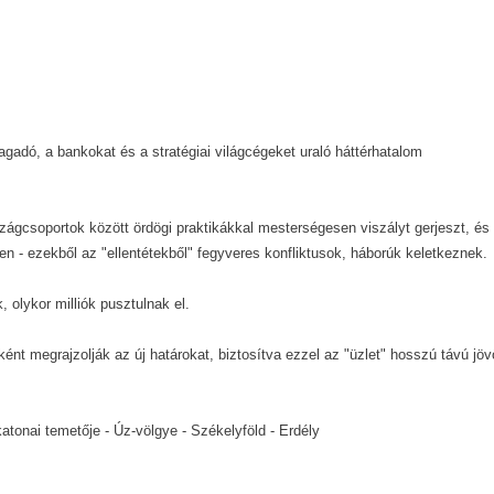
agadó, a bankokat és a stratégiai világcégeket uraló háttérhatalom
szágcsoportok között ördögi praktikákkal mesterségesen viszályt gerjeszt, és
sten - ezekből az "ellentétekből" fegyveres konfliktusok, háborúk keletkeznek.
olykor milliók pusztulnak el.
ént megrajzolják az új határokat, biztosítva ezzel az "üzlet" hosszú távú jöv
atonai temetője - Úz-völgye - Székelyföld - Erdély