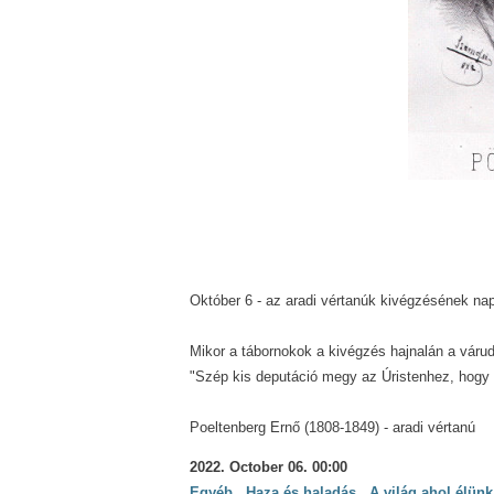
Október 6 - az aradi vértanúk kivégzésének na
Mikor a tábornokok a kivégzés hajnalán a várud
"Szép kis deputáció megy az Úristenhez, hogy 
Poeltenberg Ernő (1808-1849) - aradi vértanú
2022. October 06. 00:00
Egyéb
,
Haza és haladás
,
A világ ahol élünk