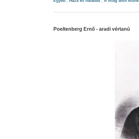
Egyéb
,
Haza és haladás
,
A világ ahol élünk
Poeltenberg Ernő - aradi vértanú