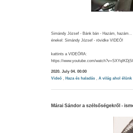
Simándy József - Bánk bán - Hazám, hazám...
énekel: Simándy József - rövidke VIDEÓ!
kattints a VIDEÓRA:
https://www.youtube.com/watch?v=SXYqIKDj
2020. July 04. 00:00
Videó
,
Haza és haladás
,
A világ ahol élünk
Márai Sándor a szélsőségekről - ism