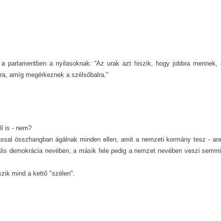
 a parlamentben a nyilasoknak: “Az urak azt hiszik, hogy jobbra mennek,
ra, amíg megérkeznek a szélsőbalra.”
l is - nem?
ssal összhangban ágálnak minden ellen, amit a nemzeti kormány tesz - an
erális demokrácia nevében, a másik fele pedig a nemzet nevében veszi semm
ik mind a kettő "szélen".