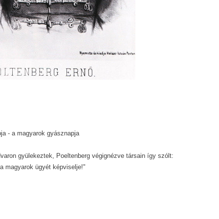
pja - a magyarok gyásznapja
varon gyülekeztek, Poeltenberg végignézve társain így szólt:
a magyarok ügyét képviselje!"