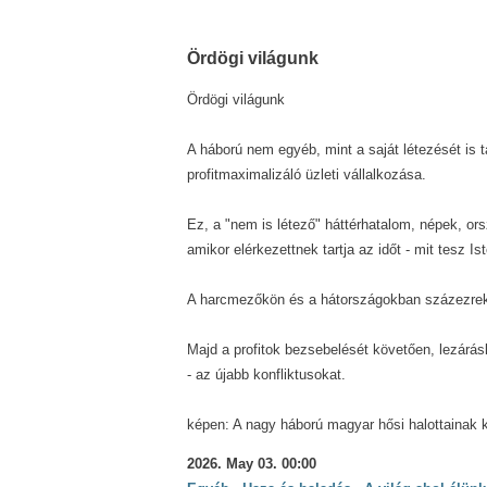
Ördögi világunk
Ördögi világunk
A háború nem egyéb, mint a saját létezését is t
profitmaximalizáló üzleti vállalkozása.
Ez, a "nem is létező" háttérhatalom, népek, or
amikor elérkezettnek tartja az időt - mit tesz I
A harcmezőkön és a hátországokban százezrek, 
Majd a profitok bezsebelését követően, lezárásk
- az újabb konfliktusokat.
képen: A nagy háború magyar hősi halottainak k
2026. May 03. 00:00