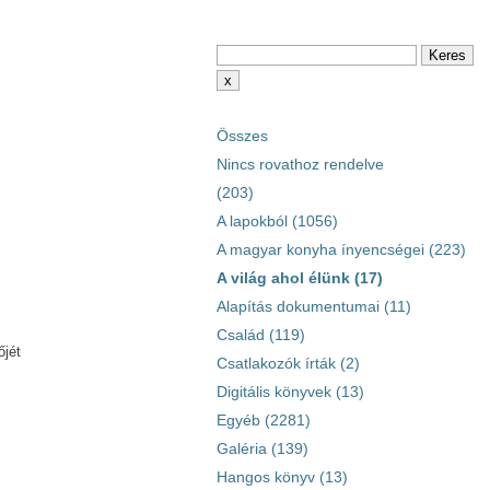
Összes
Nincs rovathoz rendelve
(203)
A lapokból (1056)
A magyar konyha ínyencségei (223)
A világ ahol élünk (17)
Alapítás dokumentumai (11)
Család (119)
őjét
Csatlakozók írták (2)
Digitális könyvek (13)
Egyéb (2281)
Galéria (139)
Hangos könyv (13)