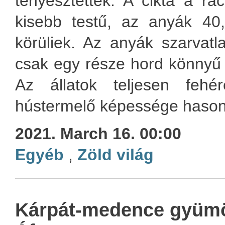
tenyésztették. A cikta a r
kisebb testű, az anyák 4
körüliek. Az anyák szarvat
csak egy része hord könnyű 
Az állatok teljesen fehé
hústermelő képessége hasonl
2021. March 16. 00:00
Egyéb
,
Zöld világ
Kárpát-medence gyümö