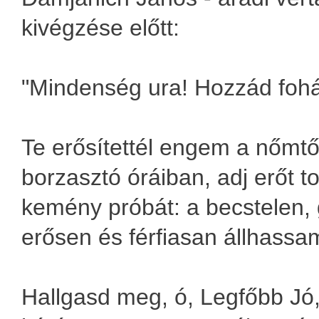
kivégzése előtt:
"Mindenség ura! Hozzád foh
Te erősítettél engem a nőmtől
borzasztó óráiban, adj erőt t
kemény próbát: a becstelen, 
erősen és férfiasan állhassam
Hallgasd meg, ó, Legfőbb Jó,