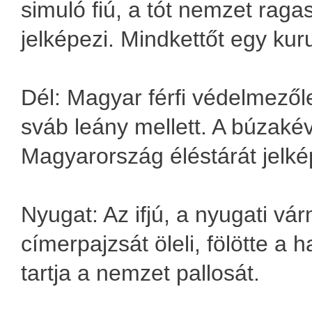
simuló fiú, a tót nemzet rag
jelképezi. Mindkettőt egy kuru
Dél: Magyar férfi védelmezőle
sváb leány mellett. A búzaké
Magyarország éléstárát jelké
Nyugat: Az ifjú, a nyugati v
címerpajzsát öleli, fölötte a 
tartja a nemzet pallosát.