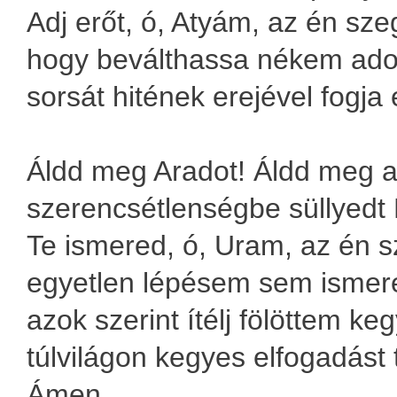
Adj erőt, ó, Atyám, az én sz
hogy beválthassa nékem adot
sorsát hitének erejével fogja e
Áldd meg Aradot! Áldd meg a
szerencsétlenségbe süllyedt
Te ismered, ó, Uram, az én s
egyetlen lépésem sem ismeret
azok szerint ítélj fölöttem k
túlvilágon kegyes elfogadást 
Ámen.