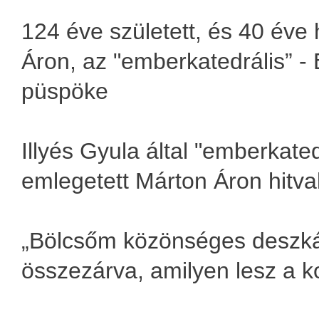
124 éve született, és 40 éve 
Áron, az "emberkatedrális” - 
püspöke
Illyés Gyula által "emberkate
emlegetett Márton Áron hitval
„Bölcsőm közönséges deszká
összezárva, amilyen lesz a k