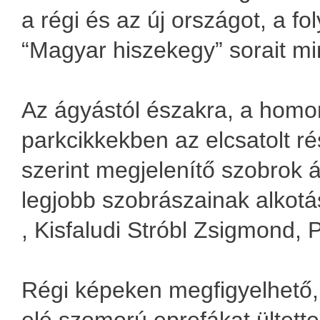
a régi és az új országot, a fo
“Magyar hiszekegy” sorait mi
Az ágyástól északra, a homor
parkcikkekben az elcsatolt r
szerint megjelenítő szobrok ál
legjobb szobrászainak alkotá
, Kisfaludi Stróbl Zsigmond, 
Régi képeken megfigyelhető,
elé szomorú eprefákat ültette