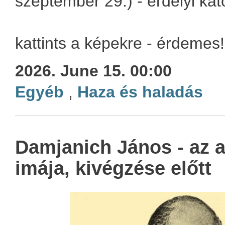
szeptember 29.) - erdélyi kat
kattints a képekre - érdemes!
2026. June 15. 00:00
Egyéb
,
Haza és haladás
Damjanich János - az a
imája, kivégzése előtt