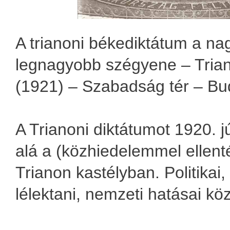
A trianoni békediktátum a n
legnagyobb szégyene – Tria
(1921) – Szabadság tér – Bu
A Trianoni diktátumot 1920. j
alá a (közhiedelemmel ellent
Trianon kastélyban. Politikai
lélektani, nemzeti hatásai kö