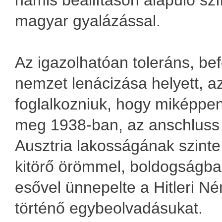
hamis beállításon alapuló sz
magyar gyalázással.
Az igazolhatóan toleráns, b
nemzet lenácizása helyett, az
foglalkozniuk, hogy miképpen 
meg 1938-ban, az anschluss 
Ausztria lakosságának szint
kitörő örömmel, boldogságba
esővel ünnepelte a Hitleri N
történő egybeolvadásukat.