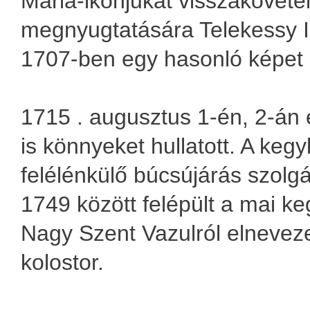
Mária-ikonjukat visszakövete
megnyugtatására Telekessy I
1707-ben egy hasonló képet k
1715 . augusztus 1-én, 2-án 
is könnyeket hullatott. A ke
felélénkülő búcsújárás szolg
1749 között felépült a mai k
Nagy Szent Vazulról elnevezet
kolostor.