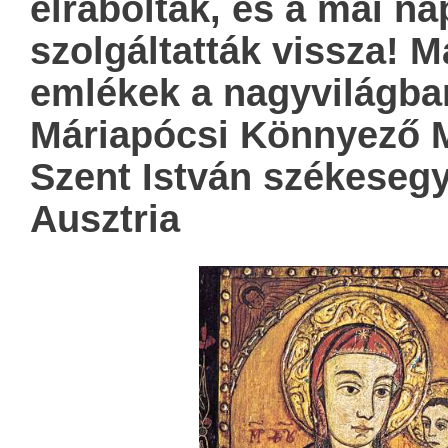
elrabolták, és a mai n
szolgáltatták vissza! 
emlékek a nagyvilágba
Máriapócsi Könnyező 
Szent István székesegy
Ausztria