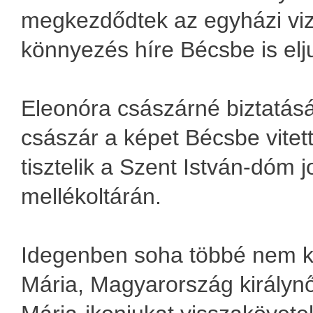
megkezdődtek az egyházi vizs
könnyezés híre Bécsbe is elju
Eleonóra császárné biztatásár
császár a képet Bécsbe vitett
tisztelik a Szent István-dóm j
mellékoltárán.
Idegenben soha többé nem k
Mária, Magyarország királynő