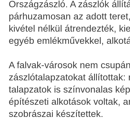
Országzászló. A zászlók állít
párhuzamosan az adott teret,
kivétel nélkül átrendezték, ki
egyéb emlékművekkel, alkotá
A falvak-városok nem csupá
zászlótalapzatokat állítottak
talapzatok is színvonalas ké
építészeti alkotások voltak, 
szobrászai készítettek.