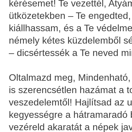
kérésemet! Te vezettél, Atyá
ütközetekben – Te engedted,
kiállhassam, és a Te védelme
némely kétes küzdelemből sért
– dicsértessék a Te neved m
Oltalmazd meg, Mindenható,
is szerencsétlen hazámat a t
veszedelemtől! Hajlítsad az u
kegyességre a hátramaradó ba
vezéreld akaratát a népek ja