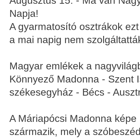
Augusztus 15. - Ma van Nag
Napja!
A gyarmatosító osztrákok ezt 
a mai napig nem szolgáltattá
Magyar emlékek a nagyvilág
Könnyező Madonna - Szent I
székesegyház - Bécs - Ausztr
A Máriapócsi Madonna képe 
származik, mely a szóbeszéd