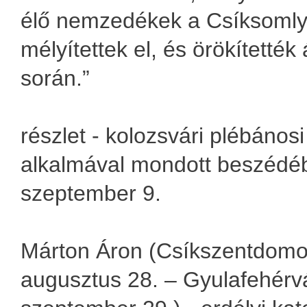
élő nemzedékek a Csíksomlyó
mélyítettek el, és örökítették
során.”
részlet - kolozsvári plébánosi
alkalmával mondott beszédéb
szeptember 9.
Márton Áron (Csíkszentdomo
augusztus 28. – Gyulafehérvá