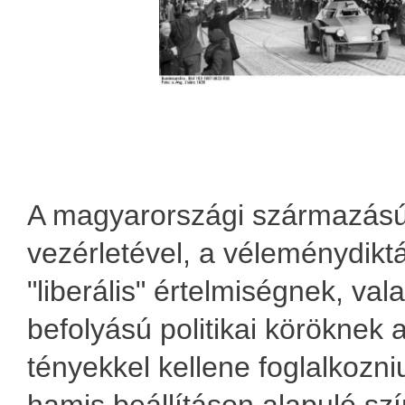
A magyarországi származású
vezérletével, a véleménydiktá
"liberális" értelmiségnek, val
befolyású politikai köröknek 
tényekkel kellene foglalkozn