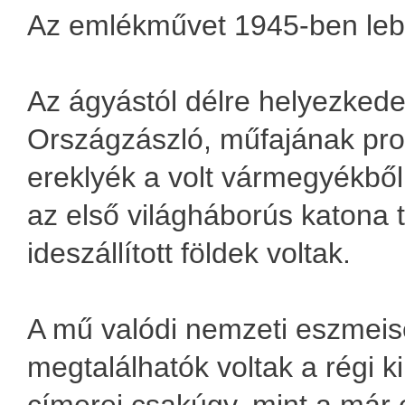
Az emlékművet 1945-ben leb
Az ágyástól délre helyezkedet
Országzászló, műfajának pro
ereklyék a volt vármegyékből
az első világháborús katona 
ideszállított földek voltak.
A mű valódi nemzeti eszmeisé
megtalálhatók voltak a régi ki
címerei csakúgy, mint a már 