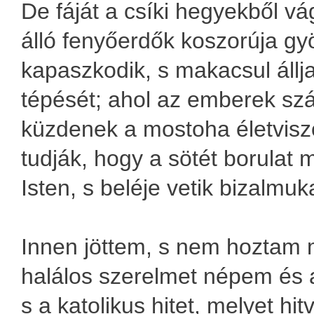
De fáját a csíki hegyekből vág
álló fenyőerdők koszorúja gy
kapaszkodik, s makacsul állja
tépését; ahol az emberek sz
küzdenek a mostoha életvisz
tudják, hogy a sötét borulat 
Isten, s beléje vetik bizalmuk
Innen jöttem, s nem hoztam 
halálos szerelmet népem és 
s a katolikus hitet, melyet hit