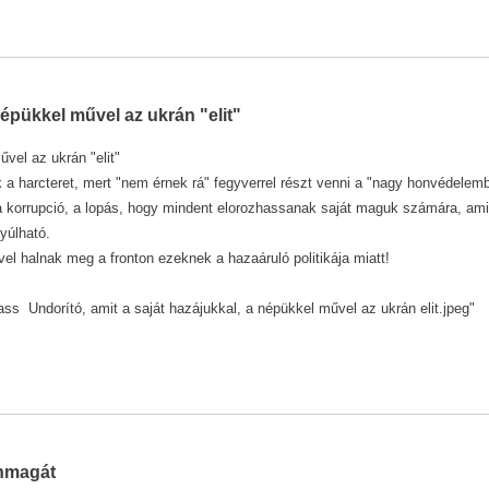
népükkel művel az ukrán "elit"
űvel az ukrán "elit"
 a harcteret, mert "nem érnek rá" fegyverrel részt venni a "nagy honvédelem
 a korrupció, a lopás, hogy mindent elorozhassanak saját maguk számára, ami
yúlható.
el halnak meg a fronton ezeknek a hazaáruló politikája miatt!
s Undorító, amit a saját hazájukkal, a népükkel művel az ukrán elit.jpeg"
önmagát