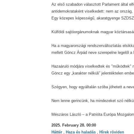
Az első szabadon választott Parlament által e
antidemokrataként viselkedett: nem az ország,
Egy közepes képességű, akaratgyenge SZDSZ-e
Külföldi sajtóorgánumoknak magyar köztársasági 
Ha a magyarországi rendszerváltoztatás elsikk
mellett Göncz Árpád neve szerepelne legelől a l
Hazaáruló módjára viselkedtek és "működtek" 
Göncz egy „karakter nélküli” jelentéktelen embe
Szégyen, hogy egyáltalán szóba jöhetett a nev
Nem lenne gerincünk, ha mindezeket szó nélkü
Mészáros László – a Patrióta Európa Mozgalom
2025. February 28. 00:00
Háttér
,
Haza és haladás
,
Hírek röviden