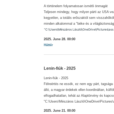
A történelem folyamatosan ismétli önmagát
Teljesen mindegy, hogy milyen párti az USA vez
kegyetlen, a totális erőszaktól sem visszahőkö
minden alkalommal a "béke és a világbiztonsá
"C:\Users\Mészáros László\OneDrive\Pictures\as
2025. June 28. 00:00
Háttér
Lenin-fiúk - 2025
Lenin-fiúk - 2025
Félreértés ne essék, ez nem egy párt, tagsága
álló, a magyar érdekek ellen koordináltan, külf
elfogadhatatlan, tehát az Alaptörvény és kapcs
"C:\Users\Mészáros László\OneDrive\Pictures\a
2025. June 21. 00:00