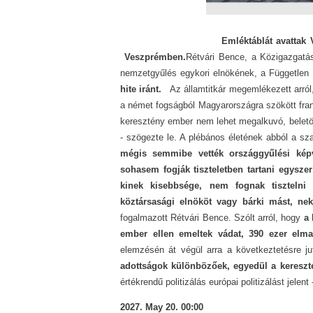
Emléktáblát avattak 
Veszprémben.
Rétvári Bence, a Közigazgatás
nemzetgyűlés egykori elnökének, a Független 
hite iránt.
Az államtitkár megemlékezett arról
a német fogságból Magyarországra szökött franc
keresztény ember nem lehet megalkuvó, belet
- szögezte le. A plébános életének abból a sz
mégis semmibe vették országgyűlési képvi
sohasem fogják tiszteletben tartani egysze
kinek kisebbsége, nem fognak tisztelni 
köztársasági elnököt vagy bárki mást, neki
fogalmazott Rétvári Bence. Szólt arról, hogy
a 
ember ellen emeltek vádat, 390 ezer elmar
elemzésén át végül arra a következtetésre ju
adottságok különbözőek, egyedül a kereszté
értékrendű politizálás európai politizálást jelen
2027. May 20. 00:00