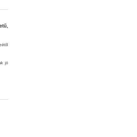
etű,
zétől
ak jó