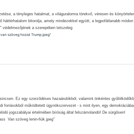
etése, a tényleges hatalmat, a világuralomra törekvő, véresen és könyörtele
lő háttérhatalom bitorolja, amely mindezekkel együtt, a legpofátlanabb módon
g" védelmezőjének a szerepében tetszeleg
s van szöveg hozzá Trump.jpeg"
 sincsen. Ez egy szerződéses hazaárulókból, valamint önkéntes gyűlölködőkb
öldi forrásokból működtetett ügynökszervezet - s mint ilyen, egy demokráciáb
olódó jogszabályai értelmében bíróság által felszámolandó! De sürgősen!
ss Van szöveg lenin-fiúk.jpeg"