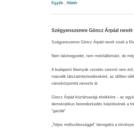
Egyéb
,
Háttér
Szégyenszemre Göncz Árpád nevét vi
Szégyenszemre Göncz Árpád nevét viseli a főv
Nem lakónegyedet, nem metróállomást, de még 
A budapesti libernyák vezetés semmit nem érő, 
második látszatintézkedéseként, az időtlen id
városközponttá nevezte át.
Göncz Árpád köztársasági elnökként – az egyébk
demokratikus berendezkedés kiépítésének a foly
"gazdái".
„Teljes mellszélességgel” támogatta a törvénye