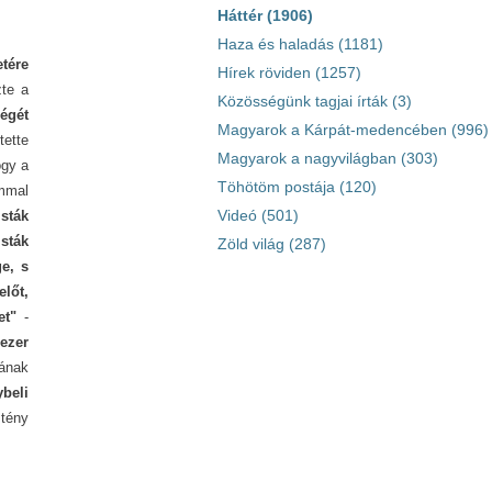
Háttér (1906)
Haza és haladás (1181)
etére
Hírek röviden (1257)
zte a
Közösségünk tagjai írták (3)
ségét
Magyarok a Kárpát-medencében (996)
tette
Magyarok a nagyvilágban (303)
ogy a
Töhötöm postája (120)
ommal
Videó (501)
sták
sták
Zöld világ (287)
e, s
lőt,
et"
-
 ezer
jának
beli
tény