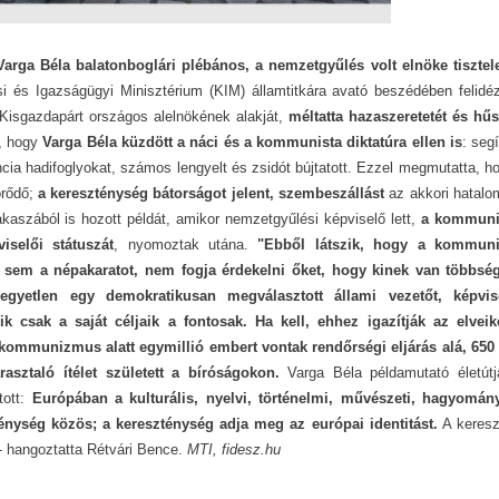
Varga Béla balatonboglári plébános, a nemzetgyűlés volt elnöke tisztel
i és Igazságügyi Minisztérium (KIM) államtitkára avató beszédében felidé
Kisgazdapárt országos alelnökének alakját,
méltatta hazaszeretetét és hű
, hogy
Varga Béla küzdött a náci és a kommunista diktatúra ellen is
: segí
ia hadifoglyokat, számos lengyelt és zsidót bújtatott. Ezzel megmutatta, h
örődő;
a kereszténység bátorságot jelent, szembeszállást
az akkori hatal
akaszából is hozott példát, amikor nemzetgyűlési képviselő lett,
a kommuni
selői státuszát
, nyomoztak utána.
"Ebből látszik, hogy a kommuni
r sem a népakaratot, nem fogja érdekelni őket, hogy kinek van többség
egyetlen egy demokratikusan megválasztott állami vezetőt, képvise
k csak a saját céljaik a fontosak. Ha kell, ehhez igazítják az elveik
kommunizmus alatt egymillió embert vontak rendőrségi eljárás alá, 650
asztaló ítélet született a bíróságokon.
Varga Béla példamutató életút
tott:
Európában a kulturális, nyelvi, történelmi, művészeti, hagyomány
nység közös; a kereszténység adja meg az európai identitást.
A keresz
t - hangoztatta Rétvári Bence.
MTI, fidesz.hu