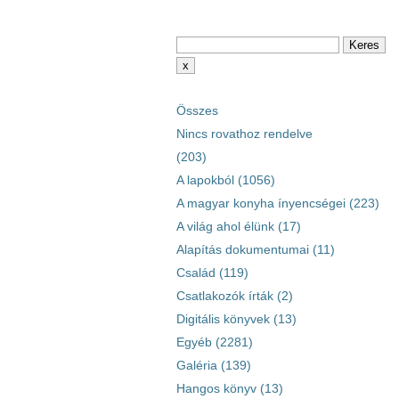
Összes
Nincs rovathoz rendelve
(203)
A lapokból (1056)
A magyar konyha ínyencségei (223)
A világ ahol élünk (17)
Alapítás dokumentumai (11)
Család (119)
Csatlakozók írták (2)
Digitális könyvek (13)
Egyéb (2281)
Galéria (139)
Hangos könyv (13)