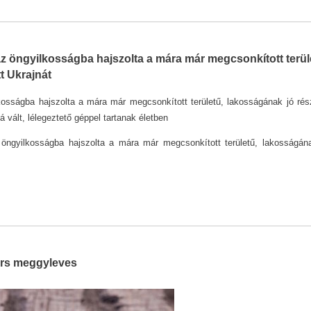
az öngyilkosságba hajszolta a mára már megcsonkított terül
t Ukrajnát
kosságba hajszolta a mára már megcsonkított területű, lakosságának jó rés
 vált, lélegeztető géppel tartanak életben
öngyilkosságba hajszolta a mára már megcsonkított területű, lakosságán
ers meggyleves