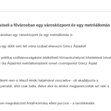
seli a fővárosban egy városközpont és egy metróállomás 
árosban egy városközpont és egy metróállomás is
egy dűlőt sem lett volna szabad elnevezni Göncz Árpádról!
politikai szélhámosságaként értékelhető klímavészhelyzet kihirdetését köve
ők óta Árpád-híd metróállomásként ismert csomópontot Göncz Árpád
ént nem is létező elnöki hatalmával visszaélve - ott akadályozta a
amatát, ahol csak tudta, illetve ahol és amikor megparancsolták azt neki a
sen megválasztott Antall-kormány elleni puccsot – a taxisblokádot.