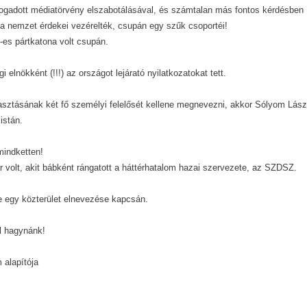
lfogadott médiatörvény elszabotálásával, és számtalan más fontos kérdésben
 a nemzet érdekei vezérelték, csupán egy szűk csoportéi!
s pártkatona volt csupán.
elnökként (!!!) az országot lejárató nyilatkozatokat tett.
asztásának két fő személyi felelősét kellene megnevezni, akkor Sólyom Lász
istán.
mindketten!
r volt, akit bábként rángatott a háttérhatalom hazai szervezete, az SZDSZ.
e egy közterület elnevezése kapcsán.
l hagynánk!
 alapítója