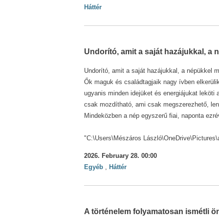
Háttér
Undorító, amit a saját hazájukkal, a 
Undorító, amit a saját hazájukkal, a népükkel m
Ők maguk és családtagjaik nagy ívben elkerülik
ugyanis minden idejüket és energiájukat leköti
csak mozdítható, ami csak megszerezhető, len
Mindeközben a nép egyszerű fiai, naponta ezrév
"C:\Users\Mészáros László\OneDrive\Pictures\as
2026. February 28. 00:00
Egyéb
,
Háttér
A történelem folyamatosan ismétli 