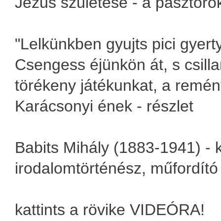
Jézus születése - a pásztor
"Lelkünkben gyujts pici gyert
Csengess éjünkön át, s csilla
törékeny játékunkat, a remén
Karácsonyi ének - részlet
Babits Mihály (1883-1941) - kö
irodalomtörténész, műfordító
kattints a rövike VIDEÓRA!