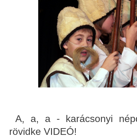
A, a, a - karácsonyi népd
rövidke VIDEÓ!