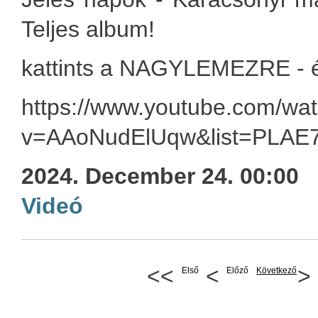
Teljes album!
kattints a NAGYLEMEZRE - 
https://www.youtube.com/wa
v=AAoNudElUqw&list=PLA
2024. December 24. 00:00
Videó
<<
<
>
Első
Előző
Következő