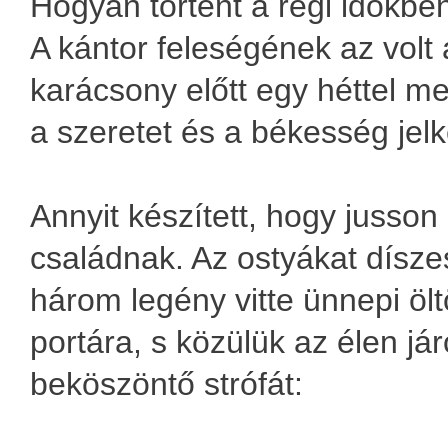
Hogyan történt a régi időkbe
A kántor feleségének az volt 
karácsony előtt egy héttel m
a szeretet és a békesség jel
Annyit készített, hogy jusso
családnak. Az ostyákat dísze
három legény vitte ünnepi öl
portára, s közülük az élen já
beköszöntő strófát: