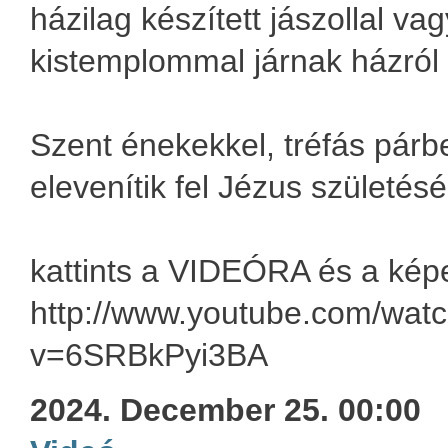
házilag készített jászollal va
kistemplommal járnak házról
Szent énekekkel, tréfás pár
elevenítik fel Jézus születé
kattints a VIDEÓRA és a kép
http://www.youtube.com/wat
v=6SRBkPyi3BA
2024. December 25. 00:00