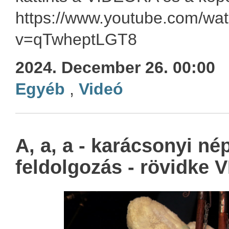
https://www.youtube.com/wa
v=qTwheptLGT8
2024. December 26. 00:00
Egyéb
,
Videó
A, a, a - karácsonyi né
feldolgozás - rövidke 