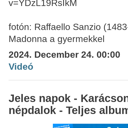
v=YDzL19RsIkM
fotón: Raffaello Sanzio (1483
Madonna a gyermekkel
2024. December 24. 00:00
Videó
Jeles napok - Karácso
népdalok - Teljes albu