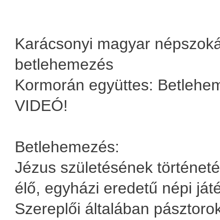
Karácsonyi magyar népszoká
betlehemezés
Kormorán együttes: Betlehemi
VIDEÓ!
Betlehemezés:
Jézus születésének történeté
élő, egyházi eredetű népi ját
Szereplői általában pásztoro