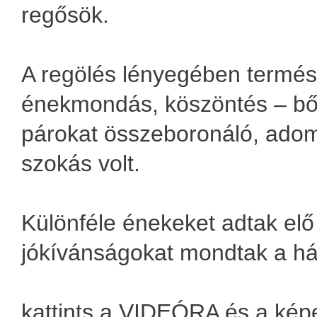
regősök.
A regölés lényegében termés
énekmondás, köszöntés – bő
párokat összeboronáló, ado
szokás volt.
Különféle énekeket adtak elő
jókívánságokat mondtak a há
kattints a VIDEÓRA és a kép