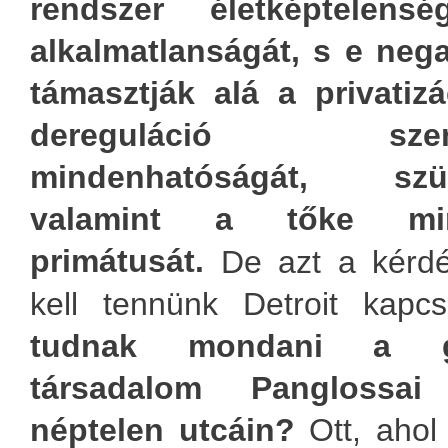
rendszer életképtelens
alkalmatlanságát, s e nega
támasztják alá a privatizác
dereguláció szenth
mindenhatóságát, szük
valamint a tőke min
primátusát.
De azt a kérdé
kell tennünk Detroit kap
tudnak mondani a gl
társadalom Panglossai
néptelen utcáin?
Ott, ahol 