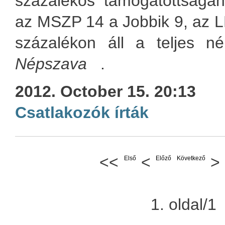
százalékos támogatottságán
az MSZP 14 a Jobbik 9, az 
százalékon áll a teljes n
Népszava
.
2012. October 15. 20:13
Csatlakozók írták
<<
<
>
Első
Előző
Következő
1. oldal/1