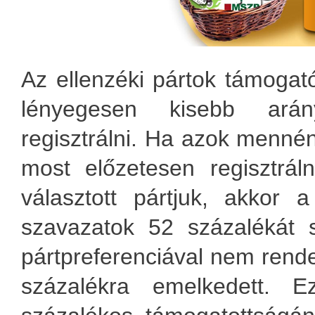
Az ellenzéki pártok támogató
lényegesen kisebb arán
regisztrálni. Ha azok mennén
most előzetesen regisztrál
választott pártjuk, akkor 
szavazatok 52 százalékát 
pártpreferenciával nem rend
százalékra emelkedett. 