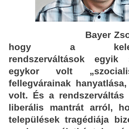
Bayer Zso
hogy a kelet-köz
rendszerváltások egyik
egykor volt „szociali
fellegvárainak hanyatlás
volt. És a rendszerváltás 
liberális mantrát arról,
települések tragédiája biz