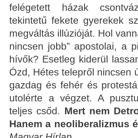
felégetett házak csontvá
tekintetű fekete gyerekek 
megváltás illúzióját. Hol van
nincsen jobb” apostolai, a 
hívők? Esetleg kiderül lass
Ózd, Hétes telepről nincsen 
gazdag és fehér és protestán
utolérte a végzet. A puszt
teljes csőd.
Mert nem Detro
Hanem a neoliberalizmus és
Magyar Hírlap