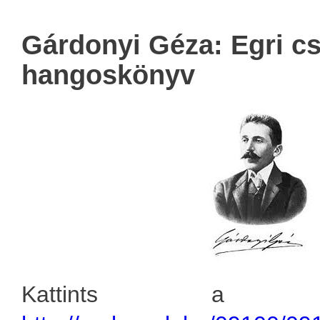
Gárdonyi Géza: Egri cs
hangoskönyv
Kattints a hang