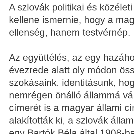
A szlovák politikai és közéleti
kellene ismernie, hogy a ma
ellenség, hanem testvérnép.
Az együttélés, az egy hazáho
évezrede alatt oly módon öss
szokásaink, identitásunk, ho
nemrégen önálló állammá vált
címerét is a magyar állami c
alakították ki, a szlovák álla
egy Bartók Béla által 1908-ba