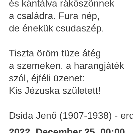
és kántálva ráköszönnek
a családra. Fura nép,
de énekük csudaszép.
Tiszta öröm tüze átég
a szemeken, a harangjáték
szól, éjféli üzenet:
Kis Jézuska született!
Dsida Jenő (1907-1938) - erd
2022. December 25. 00:00