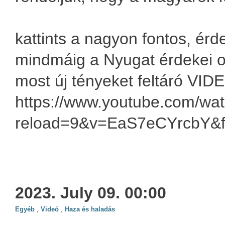
kattints a nagyon fontos, érd
mindmáig a Nyugat érdekei ok
most új tényeket feltáró VID
https://www.youtube.com/wa
reload=9&v=EaS7eCYrcbY&f
2023. July 09. 00:00
Egyéb
,
Videó
,
Haza és haladás