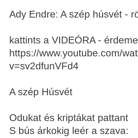
Ady Endre: A szép húsvét - r
kattints a VIDEÓRA - érdeme
https://www.youtube.com/wa
v=sv2dfunVFd4
A szép Húsvét
Odukat és kriptákat pattant
S bús árkokig leér a szava: