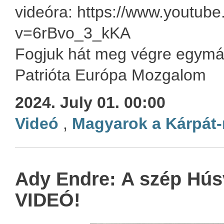
videóra: https://www.youtub
v=6rBvo_3_kKA
Fogjuk hát meg végre egymá
Patrióta Európa Mozgalom
2024. July 01. 00:00
Videó
,
Magyarok a Kárpát
Ady Endre: A szép Húsv
VIDEÓ!