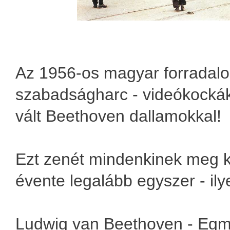
Az 1956-os magyar forradal
szabadságharc - videókockák
vált Beethoven dallamokkal!
Ezt zenét mindenkinek meg ke
évente legalább egyszer - ilye
Ludwig van Beethoven - Egm