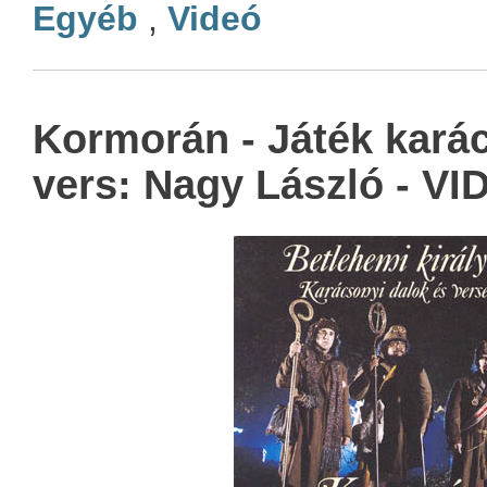
Egyéb
,
Videó
Kormorán - Játék kará
vers: Nagy László - VI