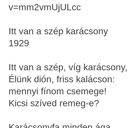
v=mm2vmUjULcc
Itt van a szép karácsony
1929
Itt van a szép, víg karácsony
Élünk dión, friss kalácson:
mennyi fínom csemege!
Kicsi szíved remeg-e?
Karácsonyfa minden ága