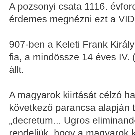
A pozsonyi csata 1116. évfor
érdemes megnézni ezt a VID
907-ben a Keleti Frank Király
fia, a mindössze 14 éves IV.
állt.
A magyarok kiirtását célzó ha
következő parancsa alapján t
„decretum... Ugros eliminand
rendeljük, hogy a magyarok k