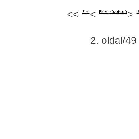
<<
<
>
Első
Előző
Következő
U
2. oldal/49